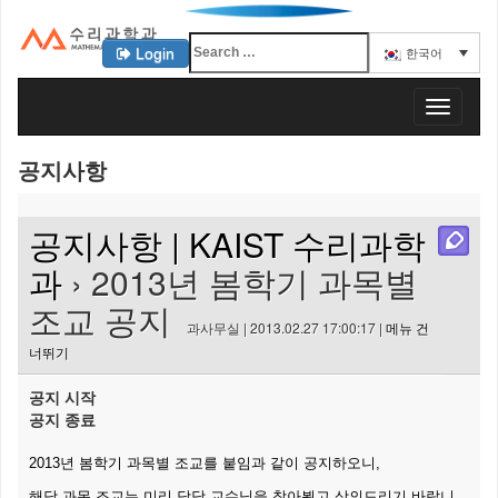
Login
한국어
KAIST 수리과학과
T
o
g
공지사항
g
l
e
공지사항 | KAIST 수리과학
n
a
과
› 2013년 봄학기 과목별
v
조교 공지
i
과사무실 | 2013.02.27 17:00:17 |
메뉴 건
g
너뛰기
a
t
공지 시작
i
공지 종료
o
n
2013년 봄학기 과목별 조교를 붙임과 같이 공지하오니,
해당 과목 조교는 미리 담당 교수님을 찾아뵙고 상의드리기 바랍니