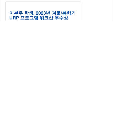
이본우 학생, 2023년 겨울/봄학기
URP 프로그램 워크샵 우수상
수상
우리 학과 이본우 학생(학부, 현 석박사통합
과정)이 2023년 겨울/봄학기 URP 프로그램
워크샵에서 우수상을 수상했다. 이본우 학
생(지도교수: 박철우 교수)의 연구 제목은
정보보호를 위한 통계적 기법 연구로, 가우
시안 정보보호 기법의 유용성을 최소최대
이론을 이용하여 측정하였다. 이 연구의 결
과물인 “Minimax Risks and Optimal
Procedures for Estimation under
Functional Local Differential Privacy”은
NeurIPS 2023 proceeding에 게재될 예정
이다.
Posted on
2023-10-06
.
한성호 학생, 2023년 대한수학회