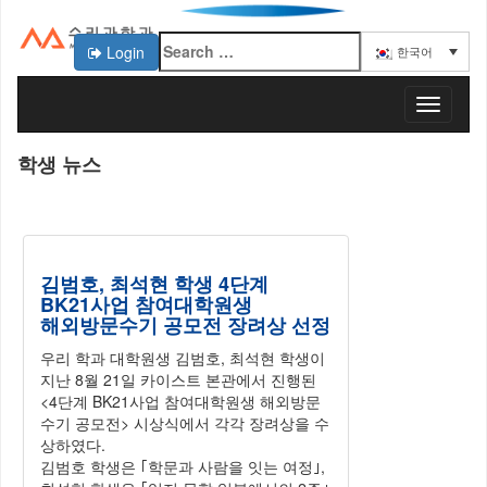
Login
한국어
KAIST 수리과학과
T
o
g
학생 뉴스
g
l
e
n
a
김범호, 최석현 학생 4단계
v
BK21사업 참여대학원생
i
해외방문수기 공모전 장려상 선정
g
a
우리 학과 대학원생 김범호, 최석현 학생이
t
지난 8월 21일 카이스트 본관에서 진행된
i
<4단계 BK21사업 참여대학원생 해외방문
o
수기 공모전> 시상식에서 각각 장려상을 수
n
상하였다.
김범호 학생은 ｢학문과 사람을 잇는 여정｣,