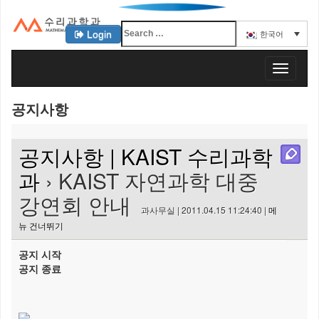
Login
한국어
KAIST 수리과학과
T
o
g
공지사항
g
l
e
공지사항 | KAIST 수리과학
n
a
과
› KAIST 자연과학 대중
v
강연회 안내
i
과사무실 | 2011.04.15 11:24:40 |
메
g
뉴 건너뛰기
a
t
공지 시작
i
공지 종료
o
n