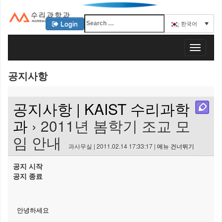
Login
한국어
KAIST 수리과학과
T
o
g
공지사항
g
l
e
공지사항 | KAIST 수리과학
n
a
과
› 2011년 봄학기 조교 모
v
임 안내
i
과사무실 | 2011.02.14 17:33:17 |
메뉴 건너뛰기
g
a
공지 시작
t
공지 종료
i
o
n
안녕하세요