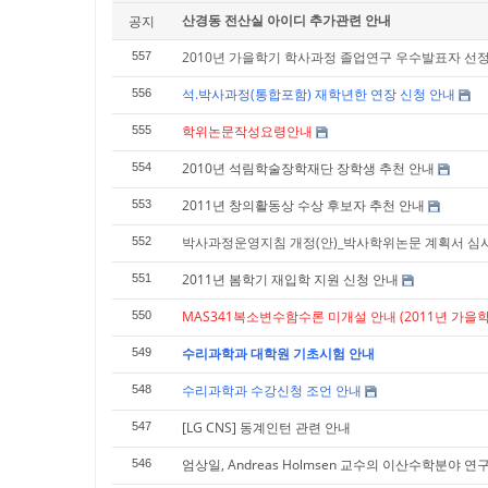
산경동 전산실 아이디 추가관련 안내
공지
2010년 가을학기 학사과정 졸업연구 우수발표자 선정
557
석.박사과정(통합포함) 재학년한 연장 신청 안내
556
학위논문작성요령안내
555
2010년 석림학술장학재단 장학생 추천 안내
554
2011년 창의활동상 수상 후보자 추천 안내
553
박사과정운영지침 개정(안)_박사학위논문 계획서 심
552
2011년 봄학기 재입학 지원 신청 안내
551
MAS341복소변수함수론 미개설 안내 (2011년 가을학
550
수리과학과 대학원 기초시험 안내
549
수리과학과 수강신청 조언 안내
548
[LG CNS] 동계인턴 관련 안내
547
엄상일, Andreas Holmsen 교수의 이산수학분야 
546