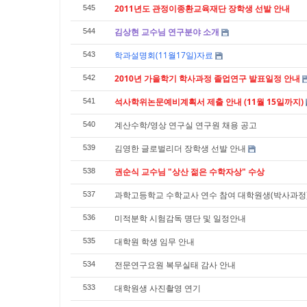
2011년도 관정이종환교육재단 장학생 선발 안내
545
김상현 교수님 연구분야 소개
544
학과설명회(11월17일)자료
543
2010년 가을학기 학사과정 졸업연구 발표일정 안내
542
석사학위논문예비계획서 제출 안내 (11월 15일까지)
541
계산수학/영상 연구실 연구원 채용 공고
540
김영한 글로벌리더 장학생 선발 안내
539
권순식 교수님 "상산 젊은 수학자상" 수상
538
과학고등학교 수학교사 연수 참여 대학원생(박사과정
537
미적분학 시험감독 명단 및 일정안내
536
대학원 학생 임무 안내
535
전문연구요원 복무실태 감사 안내
534
대학원생 사진촬영 연기
533