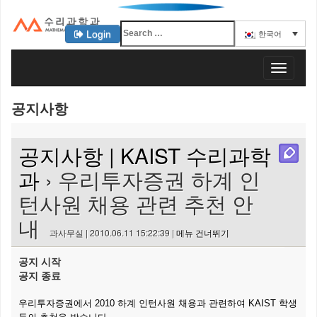
Login
한국어
KAIST 수리과학과
T
o
g
공지사항
g
l
e
공지사항 | KAIST 수리과학
n
a
과
› 우리투자증권 하계 인
v
턴사원 채용 관련 추천 안
i
g
내
a
과사무실 | 2010.06.11 15:22:39 |
메뉴 건너뛰기
t
i
공지 시작
o
공지 종료
n
우리투자증권에서 2010 하계 인턴사원 채용과 관련하여 KAIST 학생