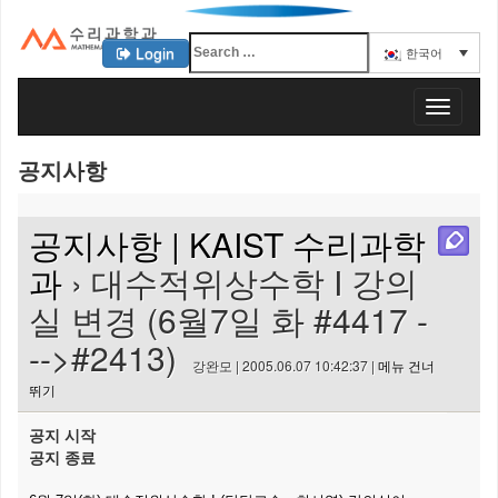
Login
한국어
KAIST 수리과학과
T
o
g
공지사항
g
l
e
공지사항 | KAIST 수리과학
n
a
과
› 대수적위상수학 I 강의
v
실 변경 (6월7일 화 #4417 -
i
g
-->#2413)
a
강완모 | 2005.06.07 10:42:37 |
메뉴 건너
t
뛰기
i
o
공지 시작
n
공지 종료