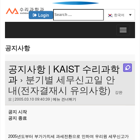
Login
한국어
KAIST 수리과학과
T
o
g
공지사항
g
l
e
공지사항 | KAIST 수리과학
n
a
과
› 분기별 세무신고일 안
v
내(전자결재시 유의사항)
i
강완
g
모 | 2005.03.10 09:40:39 |
메뉴 건너뛰기
a
t
공지 시작
i
공지 종료
o
n
2005년도부터 부가가치세 과세전환으로 인하여 우리원 세무신고가