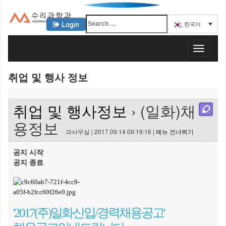
Login
한국어
KAIST 수리과학과
T
o
g
취업 및 행사 정보
g
l
e
취업 및 행사정보
› (일화)채
n
a
용정보
v
과사무실 | 2017.09.14 09:19:16 |
메뉴 건너뛰기
i
g
공지 시작
a
공지 종료
t
i
o
n
'2017 (주)일화 신입/경력채용공고'