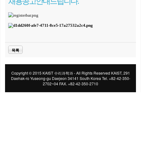
채용공고 안내드립니다.
목록
Copyright © 2015 KAIST 수리과학과 - All Rights Reserved KAIST, 291
Daehak-ro Yuseong-gu Daejeon 34141 South Korea Tel. +82-42-350-
2702~04 FAX. +82-42-350-2710