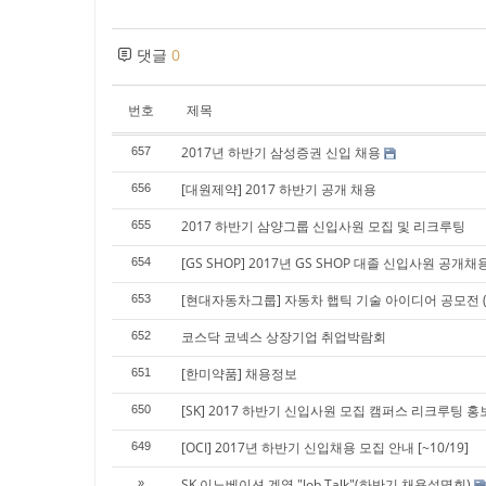
댓글
0
번호
제목
2017년 하반기 삼성증권 신입 채용
657
[대원제약] 2017 하반기 공개 채용
656
2017 하반기 삼양그룹 신입사원 모집 및 리크루팅
655
[GS SHOP] 2017년 GS SHOP 대졸 신입사원 공개채
654
[현대자동차그룹] 자동차 햅틱 기술 아이디어 공모전 (~
653
코스닥 코넥스 상장기업 취업박람회
652
[한미약품] 채용정보
651
[SK] 2017 하반기 신입사원 모집 캠퍼스 리크루팅 홍
650
[OCI] 2017년 하반기 신입채용 모집 안내 [~10/19]
649
SK 이노베이션 계열 "Job Talk"(하반기 채용설명회)
»