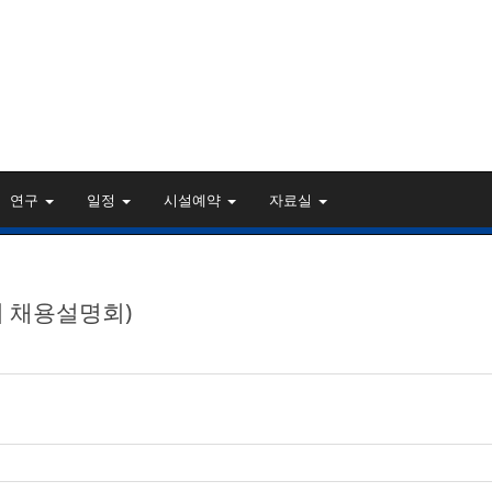
연구
일정
시설예약
자료실
반기 채용설명회)