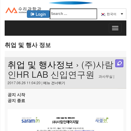
Login
한국어
KAIST 수리과학과
T
o
g
취업 및 행사 정보
g
l
e
취업 및 행사정보
› (주)사람
n
a
인HR LAB 신입연구원
v
과사무실 |
i
2017.06.26 11:04:20 |
메뉴 건너뛰기
g
a
공지 시작
t
공지 종료
i
o
n