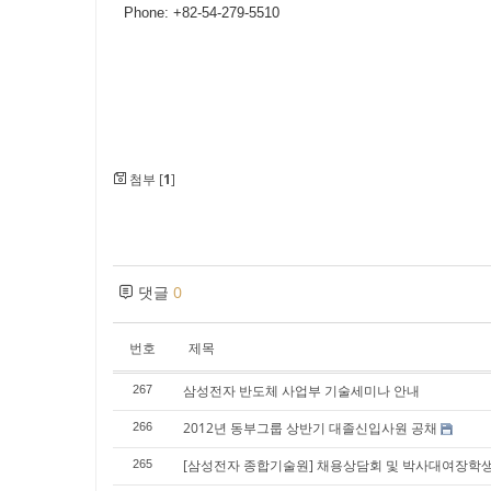
Phone: +82-54-279-5510
첨부 [
1
]
댓글
0
번호
제목
삼성전자 반도체 사업부 기술세미나 안내
267
2012년 동부그룹 상반기 대졸신입사원 공채
266
[삼성전자 종합기술원] 채용상담회 및 박사대여장학
265