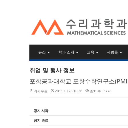
KAIST 수리과학과
뉴스
학과 소개
교육
사람들
취업 및 행사 정보
포항공과대학교 포항수학연구소(PMI
과사무실
2011.10.28 10:36
조회 수 : 5778
공지 시작
공지 종료