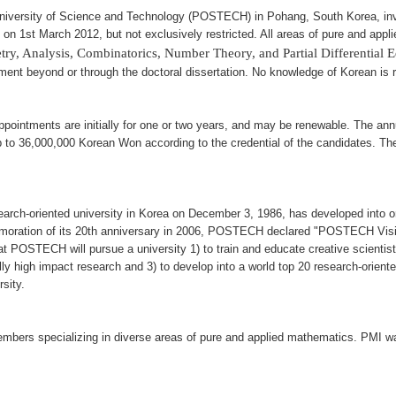
iversity of Science and Technology (POSTECH) in Pohang, South Korea, invite
t on
1st March 2012
, but not exclusively restricted. All areas of pure and ap
y, Analysis, Combinatorics, Number Theory, and Partial Differential 
ment beyond or through the doctoral dissertation. No knowledge of Korean is r
pointments are initially for one or two years, and may be renewable. The annu
p to
36,000,000
Korean Won according to the credential of the candidates. The 
esearch-oriented university in Korea on December 3, 1986, has developed into o
emoration of its 20th anniversary in 2006, POSTECH declared "POSTECH Visi
 POSTECH will pursue a university 1) to train and educate creative scientists
y high impact research and 3) to develop into a world top 20 research-oriented
rsity.
mbers specializing in diverse areas of pure and applied mathematics. PMI wa