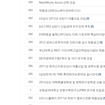
MathWorks Korea 인력 모집
264
채용공고(테크노베이션파트너스)
263
LG상사 2012년 상반기 대졸신입 모집
262
[LG CNS] 상반기 신입공채 우수인재 추천
261
[대학원생 필독] 2012년도 미래 기초과학 핵심리더양성
260
2012 로버스트투자자문 인턴사원 상시 채용공고
259
부산대학교 BK21 수리과학고급인력양성사업단 채
258
[한국경제연구원] 학사 및 석사 연구원 모집
257
2011년 한국스미토모상사 대졸신입 및 경력사원 공
256
(삼성전자) 제 18회 휴먼테크논문대상 실시안내
255
2012년도 대학특별장학생 및 한학연수장학생 선발 
254
포항공과대학교 포항수학연구소(PMI) 연구원 모집공
»
LG디스플레이 2011년 하반기 캠퍼스전형 채용상담
252