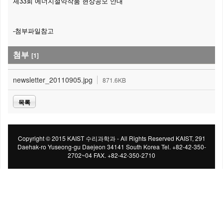
제33회 에너지절약작품 현상공모 안내
-첨부파일참고
첨부
[1]
newsletter_20110905.jpg
871.6KB
목록
Copyright © 2015 KAIST 수리과학과 - All Rights Reserved KAIST, 291
Daehak-ro Yuseong-gu Daejeon 34141 South Korea Tel. +82-42-350-
2702~04 FAX. +82-42-350-2710