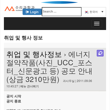
Login
한국어
KAIST 수리과학과
T
o
g
취업 및 행사 정보
g
l
e
취업 및 행사정보
› 에너지
n
a
절약작품(사진_UCC_포스
v
터_신문광고 등) 공모 안내
i
g
(상금 3210만원)
a
과사무실 | 2011.09.06
t
10:45:27 |
메뉴 건너뛰기
i
o
공지 시작
n
공지 종료