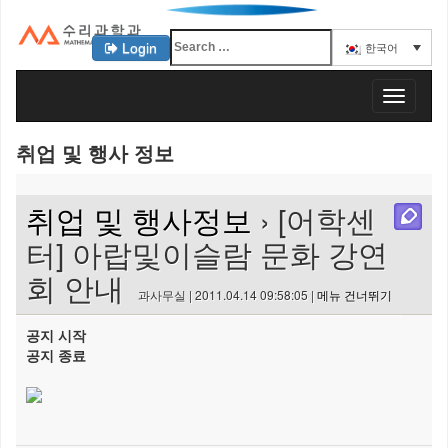
Login
한국어
KAIST 수리과학과
T
o
g
취업 및 행사 정보
g
l
e
취업 및 행사정보
› [어학센
n
a
터] 아랍및이슬람 문화 강연
v
회 안내
i
과사무실 | 2011.04.14 09:58:05 |
메뉴 건너뛰기
g
a
공지 시작
t
공지 종료
i
o
n