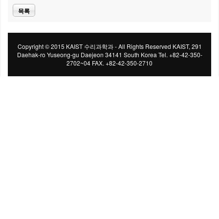
목록
Copyright © 2015 KAIST 수리과학과 - All Rights Reserved KAIST, 291
Daehak-ro Yuseong-gu Daejeon 34141 South Korea Tel. +82-42-350-
2702~04 FAX. +82-42-350-2710