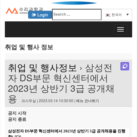
Login
한국어
KAIST 수리과학과
T
o
g
취업 및 행사 정보
g
l
e
취업 및 행사정보
› 삼성전
n
a
자 DS부문 혁신센터에서
v
2023년 상반기 3급 공개채
i
g
용
a
과사무실 | 2023.03.14 10:30:50 |
메뉴 건너뛰기
t
i
공지 시작
o
공지 종료
n
삼성전자 DS부문 혁신센터에서 2023년 상반기 3급 공개채용을 진행
합니다!