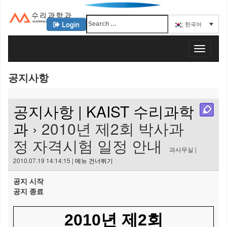
Login
한국어
KAIST 수리과학과
T
o
g
공지사항
g
l
e
공지사항 | KAIST 수리과학
n
a
과
› 2010년 제2회 박사과
v
정 자격시험 일정 안내
i
과사무실 |
g
2010.07.19 14:14:15 |
메뉴 건너뛰기
a
t
공지 시작
i
공지 종료
o
n
2010년 제2회