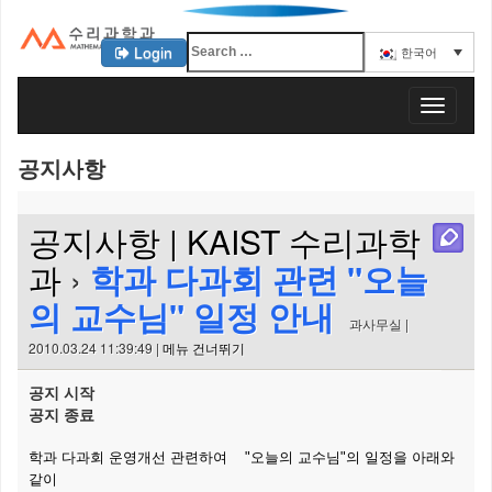
Login
한국어
KAIST 수리과학과
T
o
g
공지사항
g
l
e
공지사항 | KAIST 수리과학
n
a
과
›
학과 다과회 관련 "오늘
v
의 교수님" 일정 안내
i
과사무실 |
g
2010.03.24 11:39:49 |
메뉴 건너뛰기
a
t
공지 시작
i
공지 종료
o
n
학과 다과회 운영개선 관련하여 "오늘의 교수님"의 일정을 아래와
같이