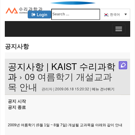
Login
한국어
KAIST 수리과학과
T
o
g
공지사항
g
l
e
공지사항 | KAIST 수리과학
n
a
과
› 09 여름학기 개설교과
v
목 안내
i
관리자 | 2009.06.18 15:20:32 |
메뉴 건너뛰기
g
a
공지 시작
t
공지 종료
i
o
n
2009년 여름학기 (6월 1일 ~ 8월 7일) 개설될 교과목을 아래와 같이 안내