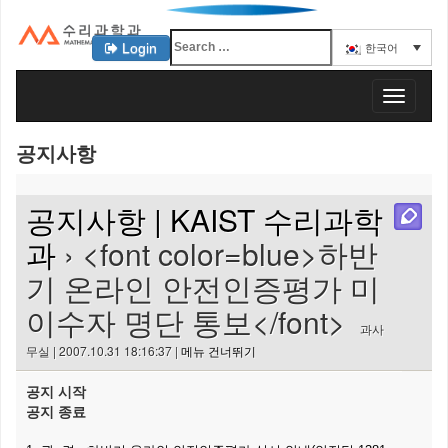
Login
한국어
KAIST 수리과학과
T
o
g
공지사항
g
l
e
공지사항 | KAIST 수리과학
n
a
과
› <font color=blue>하반
v
기 온라인 안전인증평가 미
i
g
이수자 명단 통보</font>
a
과사
t
무실 | 2007.10.31 18:16:37 |
메뉴 건너뛰기
i
o
공지 시작
n
공지 종료