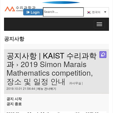
Login
한국어
KAIST 수리과학과
T
o
g
공지사항
g
l
e
공지사항 | KAIST 수리과학
n
a
과
› 2019 Simon Marais
v
Mathematics competition,
i
g
장소 및 일정 안내
a
과사무실 |
t
2019.10.01 21:56:44 |
메뉴 건너뛰기
i
o
공지 시작
n
공지 종료