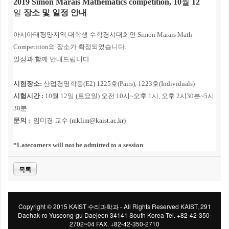
2019 Simon Marais Mathematics competition, 10
월
12
일
장소 및 일정 안내
아시아태평양지역
대학생
수학경시대회인
Simon Marais Math
Competition의 장소가 확정되었습니다.
일정과 함께
안내드립니다.
시험장소:
산업경영학동(E2) 1225호(Pairs), 1223호(Individuals)
시험시간
:
10
월
12
일
(
토요일
)
오전
10
시
~
오후
1
시
,
오후
2
시
30
분
~5
시
30
분
문의
:
임미경
교수
(
mklim@kaist.ac.kr
)
*Latecomers will not be admitted to a session
목록
Copyright © 2015 KAIST 수리과학과 - All Rights Reserved KAIST, 291
Daehak-ro Yuseong-gu Daejeon 34141 South Korea Tel. +82-42-350-
2702~04 FAX. +82-42-350-2710