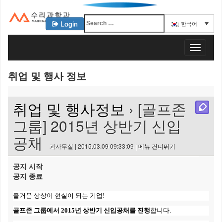
Login
한국어
KAIST 수리과학과
T
o
g
취업 및 행사 정보
g
l
e
취업 및 행사정보
› [골프존
n
a
그룹] 2015년 상반기 신입
v
공채
i
과사무실 | 2015.03.09 09:33:09 |
메뉴 건너뛰기
g
a
공지 시작
t
공지 종료
i
o
즐거운 상상이 현실이 되는 기업!
n
골프존 그룹에서 2015년 상반기 신입공채를 진행
합니다.