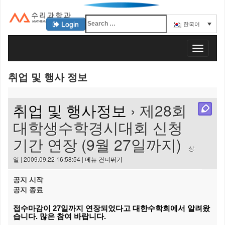
Login
한국어
KAIST 수리과학과
T
o
g
취업 및 행사 정보
g
l
e
취업 및 행사정보
› 제28회
n
a
대학생수학경시대회 신청
v
기간 연장 (9월 27일까지)
i
상
g
일 | 2009.09.22 16:58:54 |
메뉴 건너뛰기
a
t
공지 시작
i
공지 종료
o
n
접수마감이 27일까지 연장되었다고 대한수학회에서 알려왔
습니다. 많은 참여 바랍니다.