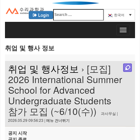
Login
한국어
KAIST 수리과학과
T
o
g
취업 및 행사 정보
g
l
e
취업 및 행사정보
› [모집]
n
a
2026 International Summer
v
School for Advanced
i
g
Undergraduate Students
a
t
참가 모집 (~6/10(수))
i
과사무실 |
o
2026.05.29 09:56:23 |
메뉴 건너뛰기
n
공지 시작
공지 종료