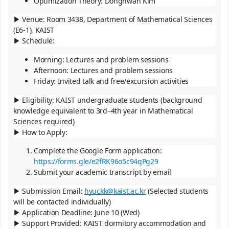
Optimization Theory: Donghwan Kim
▶ Venue: Room 3438, Department of Mathematical Sciences
(E6-1), KAIST
▶ Schedule:
Morning: Lectures and problem sessions
Afternoon: Lectures and problem sessions
Friday: Invited talk and free/excursion activities
▶ Eligibility: KAIST undergraduate students (background
knowledge equivalent to 3rd–4th year in Mathematical
Sciences required)
▶ How to Apply:
Complete the Google Form application:
https://forms.gle/e2fRK96o5c94qPg29
Submit your academic transcript by email
▶ Submission Email:
hyuckk@kaist.ac.kr
(Selected students
will be contacted individually)
▶ Application Deadline: June 10 (Wed)
▶ Support Provided: KAIST dormitory accommodation and