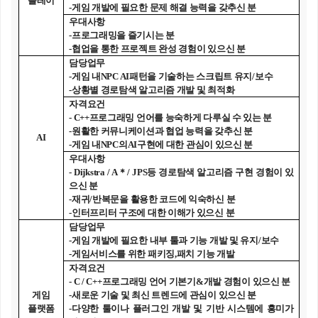
플레이
-
게임 개발에 필요한 문제 해결 능력을 갖추신 분
우대사항
-
프로그래밍을 즐기시는 분
-
협업을 통한 프로젝트 완성 경험이 있으신 분
담당업무
-
게임 내
NPC AI
패턴을 기술하는 스크립트 유지
/
보수
-
상황별 경로탐색 알고리즘 개발 및 최적화
자격요건
- C++
프로그래밍 언어를 능숙하게 다루실 수 있는 분
-
원활한 커뮤니케이션과 협업 능력을 갖추신 분
AI
-
게임 내
NPC
의
AI
구현에 대한 관심이 있으신 분
우대사항
- Dijkstra / A
＊
/ JPS
등 경로탐색 알고리즘 구현 경험이 있
으신 분
-
재귀
/
반복문을 활용한 코드에 익숙하신 분
-
인터프리터 구조에 대한 이해가 있으신 분
담당업무
-
게임 개발에 필요한 내부 툴과 기능 개발 및 유지
/
보수
-
게임서비스를 위한 패키징
,
패치 기능 개발
자격요건
- C / C++
프로그래밍 언어 기본기
&
개발 경험이 있으신 분
게임
-
새로운 기술 및 최신 트렌드에 관심이 있으신 분
플랫폼
-
다양한 툴이나 플러그인 개발 및 기반 시스템에 흥미가