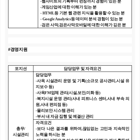
-
웹사이트의 기획부터 런칭까지 경험이 있는 분
-
게임산업에 대한 이해가 있는 분
- HTML
등 기본 웹 관련 지식을 활용할 수 있는 분
- Google Analytics
등 데이터 분석 경험이 있는 분
-
검은 사막
,
검은사막모바일에 대한 이해가 깊은 분
#
경영지원
포지션
담당업무 및 자격요건
담당업무
-
사옥 시설관리 운영 및 기획
(
소규모 공사관리
,
시설 유
지보수 등
)
-
사옥
FM
업체 관리
(
시설
,
보안
,
미화 등
)
-
복지시설 운영 관리
(
사내 피트니스 센터
,
사내 부속 의
원
,
사내 편의점 등
)
-
물리보안 시스템 관리
-
부서 내 자금 집행 및 예결산 관리
자격요건
총무
/
-
보다 나은 결과를 위하여
,
끊임없는 고민과 지속적인
시설관리
노력을 하시는 분