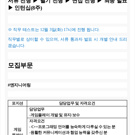
서류 전형 ▶ 필기 전형 ▶ 면접 전형 ▶ 최종 발표
▶ 인턴십
(8
주
)
※ 직무 테스트는
12
월
3
일
(
화
) 17
시에 진행 됩니다
.
직무별로 상이할 수 있으며
,
서류 통과자 발표 시 개별 안내 드리
겠습니다
.
모집부문
#
엔지니어링
포지션
담당업무 및 자격요건
담당업무
-
게임플레이 개발 및 유지
/
보수
자격요건
- C++
프로그래밍 언어를 능숙하게 다루실 수 있는 분
게임
-
원활한 커뮤니케이션과 협업 능력을 갖추신 분