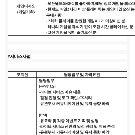
-
오픈월드와
RPG
를 좋아하며
,
해당 장르 게임을 최소
1
게임디자인
-
현재도 매일
2
시간 이상 플레이하는 게임이 있으신 분
(
게임기획
)
우대사항
- 2
회차 플레이를 완료한 게임이
2
개 이상이신 분
-
하나의 게임을 휴식기 없이 오랜 시간 플레이하신 분
-
고전 게임을 많이 즐겨보신 분
#
서비스사업
포지션
담당업무 및 자격요건
담당업무
[
운영
/ CS]
-
라이브 서비스 이슈 대응
-
점검 진행 및 로그 확인
, CS
처리
-
유관부서 커뮤니케이션 및 유저 동향 파악
[PM]
-
유료화 및 각종 이벤트 기획 및 실행
-
라이브 서비스 전반의 일정 관리 및 지표 분석
-
유관부서 커뮤니케이션 및 유저 동향 파악