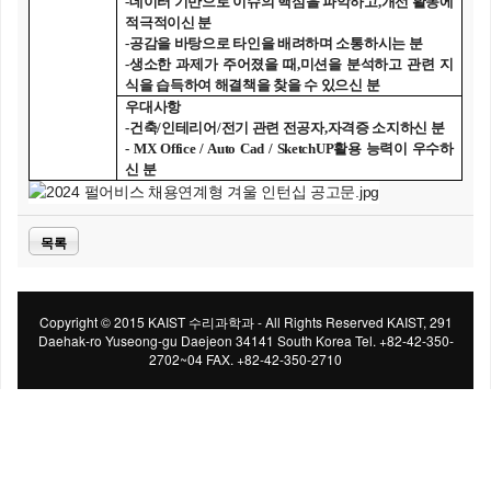
-
데이터 기반으로 이슈의 핵심을 파악하고
,
개선 활동에
적극적이신 분
-
공감을 바탕으로 타인을 배려하며 소통하시는 분
-
생소한 과제가 주어졌을 때
,
미션을 분석하고 관련 지
식을 습득하여 해결책을 찾을 수 있으신 분
우대사항
-
건축
/
인테리어
/
전기 관련 전공자
,
자격증 소지하신 분
- MX Office / Auto Cad / SketchUP
활용 능력이 우수하
신 분
목록
Copyright © 2015 KAIST 수리과학과 - All Rights Reserved KAIST, 291
Daehak-ro Yuseong-gu Daejeon 34141 South Korea Tel. +82-42-350-
2702~04 FAX. +82-42-350-2710