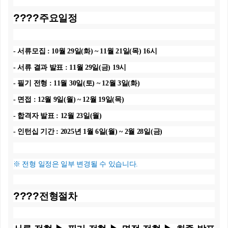
????
주요일정
-
서류모집
: 10
월
29
일
(
화
) ~ 11
월
21
일
(
목
) 16
시
-
서류 결과 발표
: 11
월
29
일
(
금
) 19
시
-
필기 전형
: 11
월
30
일
(
토
) ~ 12
월
3
일
(
화
)
-
면접
: 12
월
9
일
(
월
) ~ 12
월
19
일
(
목
)
-
합격자 발표
: 12
월
23
일
(
월
)
-
인턴십 기간
: 2025
년
1
월
6
일
(
월
) ~ 2
월
28
일
(
금
)
※ 전형 일정은 일부 변경될 수 있습니다
.
????
전형절차