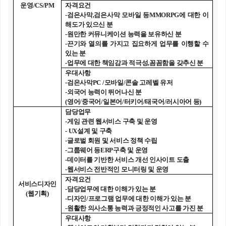
운영
/CS/PM
자격요건
-
검은사막
,
검은사막 모바일 등
MMORPG
에 대한 이
해도가 있으신 분
-
원만한 커뮤니케이션 능력을 보유하신 분
-
끈기와 열의를 가지고 집요하게 업무를 이행할 수
있는 분
-
업무에 대한 책임감과 적극성
,
꼼꼼함을 갖추신 분
우대사항
-
검은사막
PC /
모바일
/
콘솔 고레벨 유저
-
외국어 능력이 뛰어나신 분
(
영어
/
중국어
/
일본어
/
터키어
/
태국어
/
러시아어 등
)
담당업무
-
게임 관련 웹서비스 구축 및 운영
- UX
설계 및 구축
-
글로벌 회원 및 서비스 정책 수립
-
그룹웨어 등
ERP
구축 및 운영
-
데이터를 기반한 서비스 개선 인사이트 도출
-
웹서비스 전반적인 모니터링 및 운영
자격요건
서비스디자인
-
담당업무에 대한 이해가 있는 분
(
웹기획
)
-
디자인
/
프로그램 업무에 대한 이해가 있는 분
-
원활한 의사소통 능력과 긍정적인 사고를 가진 분
우대사항