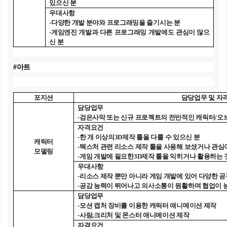
있으신 분
우대사항
-
다양한 개발 분야와 프로그래밍을 즐기시는 분
-
게임엔진 개발과 다른 프로그래밍 개발에도 관심이 많으
신 분
#
아트
포지션
담당업무 및 자
담당업무
-
검은사막 또는 신규 프로젝트의 전반적인 캐릭터
/
오
자격요건
-
한 개 이상의
3D
제작 툴을 다룰 수 있으신 분
캐릭터
-
텍스처 관련 리소스 제작 툴을 사용해 보셨거나 관심
모델링
-
게임 개발에 필요한
3D
제작 툴을 익히거나 활용하는 
우대사항
-
리소스 제작 뿐만 아니라 게임 개발에 있어 다양한 
-
공감 능력이 뛰어나고 의사소통이 원활하며 협업이 
담당업무
-
모션 캡처 장비를 이용한 캐릭터 애니메이션 제작
-
사람
,
크리처 및 몬스터 애니메이션 제작
자격요건