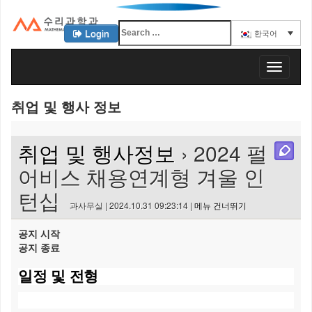
Login
한국어
KAIST 수리과학과
T
o
g
취업 및 행사 정보
g
l
e
취업 및 행사정보
› 2024 펄
n
a
어비스 채용연계형 겨울 인
v
턴십
i
과사무실 | 2024.10.31 09:23:14 |
메뉴 건너뛰기
g
a
공지 시작
t
공지 종료
i
o
일정
및
전형
n