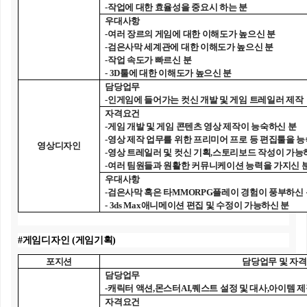
-
작업에 대한 효율성을 중요시 하는 분
우대사항
-
여러 장르의 게임에 대한 이해도가 높으신 분
-
검은사막 세계관에 대한 이해도가 높으신 분
-
작업 속도가 빠르신 분
- 3D
툴에 대한 이해도가 높으신 분
담당업무
-
인게임에 들어가는 컷신 개발 및 게임 트레일러 제작
자격요건
-
게임 개발 및 게임 콘텐츠 영상 제작이 능숙하신 분
-
영상 제작 업무를 위한 프리미어 프로 등 편집툴을 
영상디자인
-
영상 트레일러 및 컷신 기획
,
스토리보드 작성이 가능
-
여러 팀원들과 원활한 커뮤니케이션 능력을 가지신 
우대사항
-
검은사막 혹은 타
MMORPG
플레이 경험이 풍부하신 
- 3ds Max
애니메이션 편집 및 수정이 가능하신 분
#
게임디자인
(
게임기획
)
포지션
담당업무 및 자
담당업무
-
캐릭터 액션
,
몬스터
AI,
퀘스트 설정 및 대사
,
아이템 제
자격요건