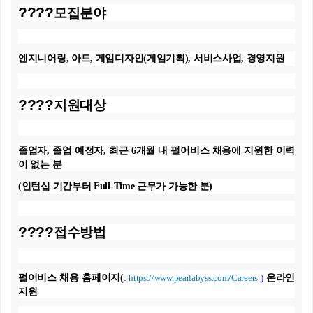
????
모집분야
엔지니어링
,
아트
,
게임디자인
(
게임기획
),
서비스사업
,
경영지원
????
지원대상
졸업자
,
졸업 예정자
,
최근
6
개월 내 펄어비스 채용에 지원한 이력
이 없는 분
(
인턴십 기간부터
Full-Time
근무가 가능한 분
)
????
접수방법
펄어비스 채용 홈페이지
(
https://www.pearlabyss.com/Careers
)
온라인
:
지원