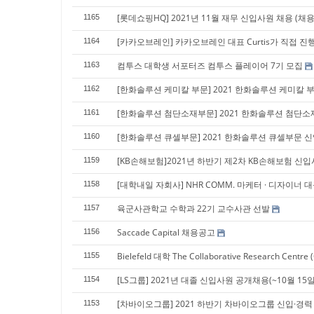
[롯데쇼핑HQ] 2021년 11월 재무 신입사원 채용 (채용연
1165
[카카오브레인] 카카오브레인 대표 Curtis가 직접 진행하는 
1164
컴투스 대학생 서포터즈 컴투스 플레이어 7기 모집
1163
[한화솔루션 케미칼 부문] 2021 한화솔루션 케미칼 부문
1162
[한화솔루션 첨단소재부문] 2021 한화솔루션 첨단소재부
1161
[한화솔루션 큐셀부문] 2021 한화솔루션 큐셀부문 신입채
1160
[KB손해보험]2021년 하반기 제2차 KB손해보험 신입사
1159
[대학내일 자회사] NHR COMM. 마케터 · 디자이너 
1158
육군사관학교 수학과 22기 교수사관 선발
1157
Saccade Capital 채용공고
1156
Bielefeld 대학 The Collaborative Research Ce
1155
[LS그룹] 2021년 대졸 신입사원 공개채용(~10월 15일
1154
[차바이오그룹] 2021 하반기 차바이오그룹 신입·경력 공개
1153