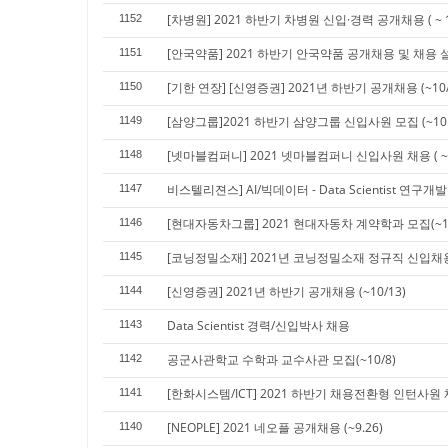
[차병원] 2021 하반기 차병원 신입·경력 공개채용 ( ~ 1
1152
[안국약품] 2021 하반기 안국약품 공개채용 및 채용 설명회
1151
[기한 연장] [신영증권] 2021년 하반기 공개채용 (~10/
1150
[삼양그룹]2021 하반기 삼양그룹 신입사원 모집 (~10.1
1149
[넷마블컴퍼니] 2021 넷마블컴퍼니 신입사원 채용 ( ~1
1148
비스텔리젼스] AI/빅데이터 - Data Scientist 연
1147
[현대자동차그룹] 2021 현대자동차 계약학과 모집(~10.
1146
[코닝정밀소재] 2021년 코닝정밀소재 정규직 신입채용 (
1145
[신영증권] 2021년 하반기 공개채용 (~10/13)
1144
Data Scientist 경력/신입박사 채용
1143
공군사관학교 수학과 교수사관 모집(~10/8)
1142
[한화시스템/ICT] 2021 하반기 채용전환형 인턴사원 채용
1141
[NEOPLE] 2021 네오플 공개채용 (~9.26)
1140