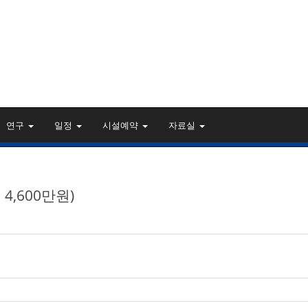
연구
일정
시설예약
자료실
4,600만원)