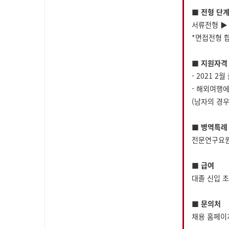
■ 전형 단
서류전형 ▶
*면접전형 합
■ 지원자격
- 2021 2
- 해외여행
(남자의 경우
■ 병역특례
전문연구요원 
■ 급여
대졸 신입 초
■ 문의처
채용 홈페이