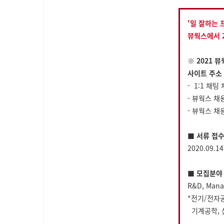
'일 잘하는 
뷰웍스에서 
※ 2021 
사이트 주소 
- 1:1 채
- 뷰웍스 채
- 뷰웍스 채
■ 서류 접수
2020.09.14
■ 모집분야
R&D, Manag
*전기/전자
기계공학, 산