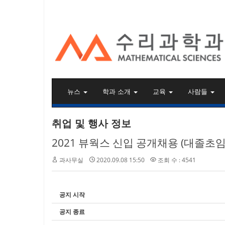
KAIST 수리과학과
뉴스
학과 소개
교육
사람들
취업 및 행사 정보
2021 뷰웍스 신입 공개채용 (대졸초임 
과사무실
2020.09.08 15:50
조회 수 : 4541
공지 시작
공지 종료