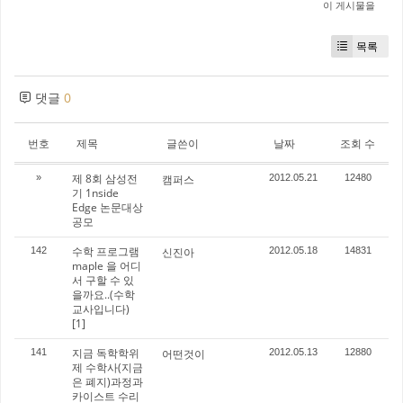
이 게시물을
목록
댓글
0
번호
제목
글쓴이
날짜
조회 수
제 8회 삼성전
»
캠퍼스
2012.05.21
12480
기 1nside
Edge 논문대상
공모
수학 프로그램
142
신진아
2012.05.18
14831
maple 을 어디
서 구할 수 있
을까요..(수학
교사입니다)
[1]
지금 독학학위
141
어떤것이
2012.05.13
12880
제 수학사(지금
은 폐지)과정과
카이스트 수리