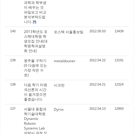
과학과 학부생
이 배우는 것
파일보고 비교
분석부탁드립
니다.
2013학년도 포
140
포스텍 서울홍보팀
2012.05.03
13439
스텍대학원 학
생모집 안내(대
학원학과설명
회 안내)
원주율 구하기
139
metaldouner
2012.04.22
13191
(0 다음에 오는
가장 작은 수
로)
다음 학기 타원
138
시크린
2012.04.21
12324
곡선론의 시간
이 옮겨졌으면
좋겠습니다.
서울대 융합과
137
Dyros
2012.04.13
12893
학기술대학원
Dynamic
Robotic
Systems Lab
석박사 과정 모