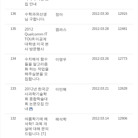
집 안내
수학과외선생
136
정아
2012.03.30
12915
님 구합니다.
2012
135
캠퍼스
2012.03.28
12481
Qualcomm IT
TOUR 이공계
대학생 미국 본
사 방문행사
수치해석 함수
134
이명우
2012.03.26
12773
들을 알고리즘
화 하는 작업을
해주실분을 모
집합니다.
2012년 한국군
133
이민혜
2012.03.21
12628
사과학기술학
회 종합학술대
회 논문모집 안
내
여름학기에 해
132
해석학
2012.03.14
12906
석학1 과목 개
설에 대해 문의
드립니다.
[1]