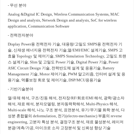
- 무선 분야
Analog &Digital IC Design, Wireless Communication Systems, MAC
Design and analysis, Network Design and analysis, SoC for wireless
application, Communication Software
- 전력전자분야
Display Power용 전력전자 기술, 대용량/고밀도 SMPS용 전력전자 기
술, 신재생 에너지용 전력전자 기술,열/EMI/EMC 설계기술, SMPS 고
효율 Topology 및 제어기술, SMPS Simulation Technology, 고밀도 트랜
스 설계기술, Slim 및 고밀도 Power 기술, Digital Power 기술, Power
ASIC Circuit Design 기술, 전력반도체 설계 및 응용기술, Battery
Management 기술, Motor 제어기술, PWM 알고리즘, 인터버 설계 및 응
용기술, 역률보정 회로 및 제어기술, DSP/MCU응용기술
- 기반기술분야
열/유체 해석, 구조/진동 해석, 전자장/RF/회로/EMI 해석, 광학/광소자
해석, 재료 해석, 분자모델링, 분자동력학해석, Multi-Physics 해석,
Multi-scale 해석, 나노 구조 분석, 표면분석, 유기/무기물 화학 분석, 다
성분 혼합물의 deformulation, 전기(electro-mechanisc) 부품의 reverse
engineering, 고분자 특성 분석, 결정구조 분석, 재료 물성분석, 레이저
분광/계측/가공, 마이크로 소자 고장분석 및 신뢰성 향상 기술