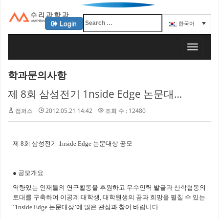
Login
한국어
KAIST 수리과학과
T
o
g
학과문의사항
g
l
제 8회 삼성전기 1nside Edge 논문대상 공모
e
n
캠퍼스
2012.05.21 14:42
조회 수 : 12480
a
v
i
제 8회 삼성전기 1nside Edge 논문대상 공모
g
a
t
● 공모개요
i
o
역량있는 인재들의 연구활동을 후원하고 우수인력 발굴과 산학협동의
n
토대를 구축하여 이공계 대학생, 대학원생의 꿈과 희망을 펼칠 수 있는
‘1nside Edge 논문대상’에 많은 관심과 참여 바랍니다.