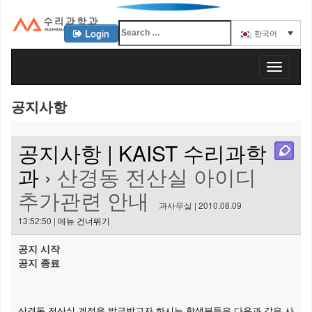
Login
한국어
KAIST 수리과학과
T
o
g
공지사항
g
l
e
공지사항 | KAIST 수리과학
n
a
과
›
산경동 전산실 아이디
v
추가관련 안내
i
과사무실 | 2010.08.09
g
13:52:50 |
메뉴 건너뛰기
a
t
공지 시작
i
공지 종료
o
n
산경동 전산실 계정을 발급받고자 하시는 학생분들은 다음과 같은 사