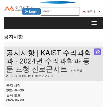
Login
한국어
KAIST 수리과학과
T
o
g
공지사항
g
l
e
공지사항 | KAIST 수리과학
n
a
과
› 2024년 수리과학과 동
v
문 초청 진로콘서트
i
과사무실 |
g
2024.04.30 16:04:54 |
메뉴 건너뛰기
a
t
공지 시작
i
2024-04-30
o
공지 종료
n
2024-06-20