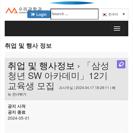
Login
한국어
KAIST 수리과학과
T
o
g
취업 및 행사 정보
g
l
e
취업 및 행사정보
› 「삼성
n
a
청년 SW 아카데미」12기
v
교육생 모집
i
과사무실 | 2024.04.17 18:28:11 |
메
g
뉴 건너뛰기
a
t
공지 시작
i
공지 종료
o
2024-05-01
n