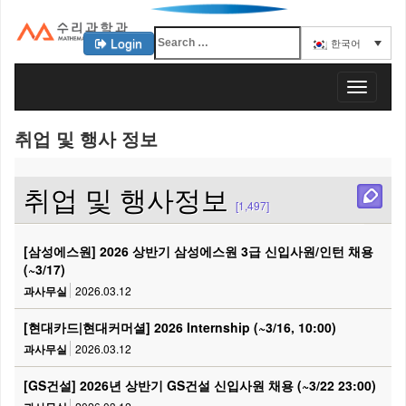
Login
한국어
KAIST 수리과학과
T
o
g
취업 및 행사 정보
g
l
e
취업 및 행사정보
n
[1,497]
a
v
[삼성에스원] 2026 상반기 삼성에스원 3급 신입사원/인턴 채용
i
(~3/17)
g
a
과사무실
2026.03.12
t
i
[현대카드|현대커머셜] 2026 Internship (~3/16, 10:00)
o
과사무실
2026.03.12
n
[GS건설] 2026년 상반기 GS건설 신입사원 채용 (~3/22 23:00)