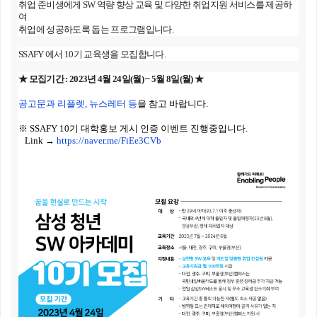
취업 준비생에게
SW
역량 향상 교육 및 다양한 취업지원 서비스를 제공하
여
취업에 성공하도록 돕는 프로그램입니다
.
SSAFY
에서
10
기 교육생을 모집합니다
.
★ 모집기간
: 2023
년
4
월
24
일
(
월
) ~ 5
월
8
일
(
월
)
★
공고문과 리플렛
,
뉴스레터 등
을 참고 바랍니다.
※
SSAFY 10
기 대학홍보 게시 인증 이벤트 진행중입니다.
Link
→
https://naver.me/FiEe3CVb