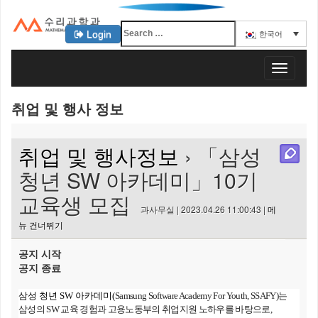
Login
한국어
KAIST 수리과학과
T
o
g
취업 및 행사 정보
g
l
e
취업 및 행사정보
› 「삼성
n
a
청년 SW 아카데미」10기
v
교육생 모집
i
과사무실 | 2023.04.26 11:00:43 |
메
g
뉴 건너뛰기
a
t
공지 시작
i
공지 종료
o
n
삼성 청년 SW 아카데미(
Samsung Software Academy For Youth, SSAFY)
는
삼성의 SW 교육 경험과 고용노동부의 취업지원 노하우를 바탕으로,