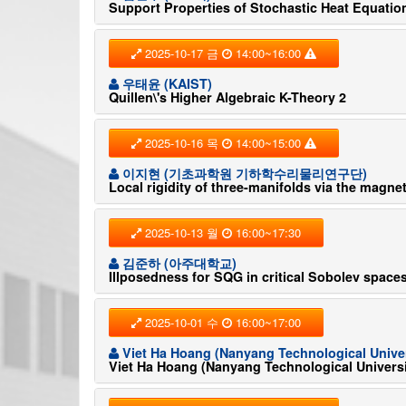
Support Properties of Stochastic Heat Equatio
2025-10-17 금
14:00~16:00
우태윤 (KAIST)
Quillen\'s Higher Algebraic K-Theory 2
2025-10-16 목
14:00~15:00
이지현 (기초과학원 기하학수리물리연구단)
Local rigidity of three-manifolds via the magn
2025-10-13 월
16:00~17:30
김준하 (아주대학교)
Illposedness for SQG in critical Sobolev space
2025-10-01 수
16:00~17:00
Viet Ha Hoang (Nanyang Technological Univer
Viet Ha Hoang (Nanyang Technological Universi