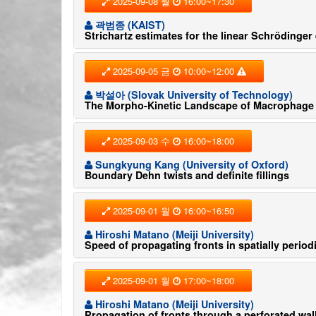
2025-09-08 월
16:00~17:30
곽범종 (KAIST)
Strichartz estimates for the linear Schrödinger
2025-09-05 금
10:00~12:00
박설아 (Slovak University of Technology)
The Morpho-Kinetic Landscape of Macrophage 
2025-09-03 수
16:00~18:00
Sungkyung Kang (University of Oxford)
Boundary Dehn twists and definite fillings
2025-09-01 월
16:00~16:50
Hiroshi Matano (Meiji University)
Speed of propagating fronts in spatially perio
2025-09-01 월
17:00~18:00
Hiroshi Matano (Meiji University)
Propagation of fronts through a perforated wal