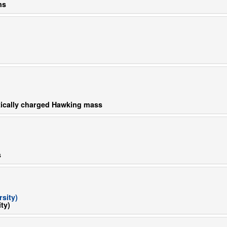
ns
etically charged Hawking mass
s
sity)
ty)