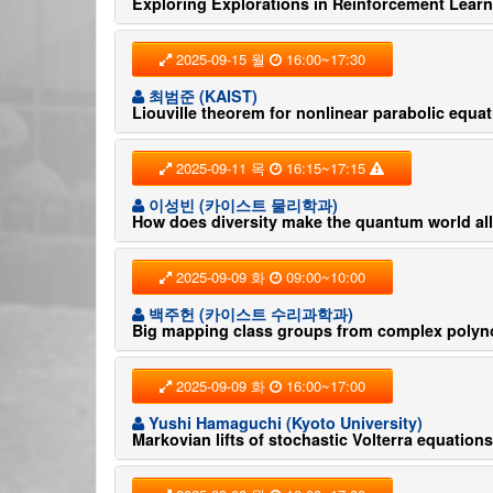
Exploring Explorations in Reinforcement Lear
2025-09-15 월
16:00~17:30
최범준 (KAIST)
Liouville theorem for nonlinear parabolic equa
2025-09-11 목
16:15~17:15
이성빈 (카이스트 물리학과)
How does diversity make the quantum world al
2025-09-09 화
09:00~10:00
백주헌 (카이스트 수리과학과)
Big mapping class groups from complex polyno
2025-09-09 화
16:00~17:00
Yushi Hamaguchi (Kyoto University)
Markovian lifts of stochastic Volterra equations