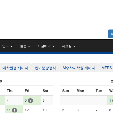
연구
일정
시설예약
자료실
대학원생 세미나
편미분방정식
AI수학대학원 세미나
MFRS
09
2
Thu
Fri
Sat
Sun
Mon
Tue
W
4
5
6
1
1
11
12
13
5
6
7
8
1