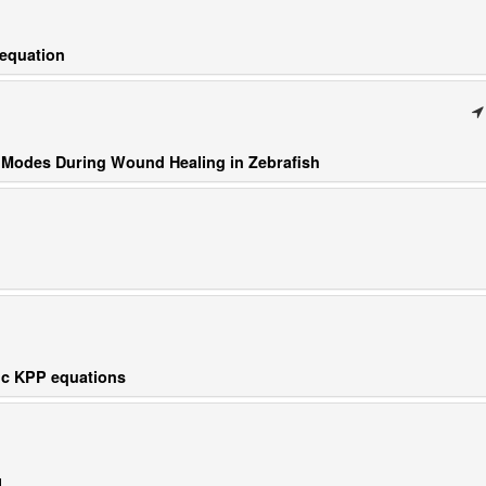
 equation
Modes During Wound Healing in Zebrafish
dic KPP equations
l