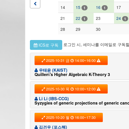
14
15
16
17
1
1
21
22
23
24
1
1
28
29
30
로그인 시, 세미나를 이메일로 구독할
ICS로 구독
2025-10-31 금
14:00~16:00
우태윤 (KAIST)
Quillen\'s Higher Algebraic K-Theory 3
2025-10-30 목
10:00~12:00
Li Li (IBS-CCG)
Syzygies of generic projections of generic can
2025-10-20 월
16:00~17:30
김건우 (포스텍)