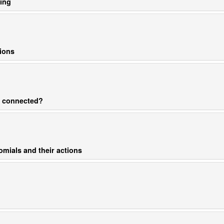
ning
tions
l connected?
mials and their actions