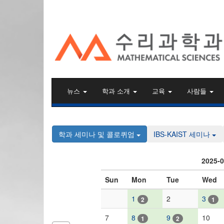
KAIST 수리과학과
뉴스
학과 소개
교육
사람들
학과 세미나 및 콜로퀴엄
IBS-KAIST 세미나
2025-
Sun
Mon
Tue
Wed
1
2
3
2
1
7
8
9
10
1
2