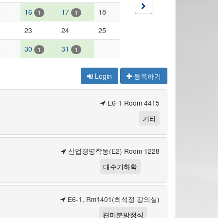
5
16
17
18
1
1
2
23
24
25
9
30
31
1
1
Login
등록하기
E6-1 Room 4415
기타
산업경영학동(E2) Room 1228
대수기하학
E6-1, Rm1401(최석정 강의실)
편미분방정식