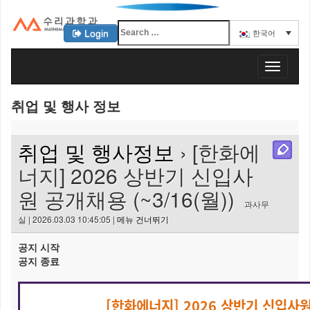
Login
한국어
KAIST 수리과학과
T
o
g
취업 및 행사 정보
g
l
e
취업 및 행사정보
› [한화에
n
a
너지] 2026 상반기 신입사
v
원 공개채용 (~3/16(월))
i
과사무
g
실 | 2026.03.03 10:45:05 |
메뉴 건너뛰기
a
t
공지 시작
i
공지 종료
o
n
[한화에너지] 2026 상반기 신입사