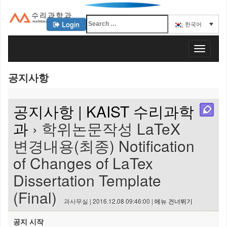
Login
한국어
KAIST 수리과학과
T
o
g
공지사항
g
l
e
공지사항 | KAIST 수리과학
n
a
과
› 학위논문작성 LaTeX
v
변경내용(최종) Notification
i
g
of Changes of LaTex
a
t
Dissertation Template
i
(Final)
o
과사무실 | 2016.12.08 09:46:00 |
메뉴 건너뛰기
n
공지 시작