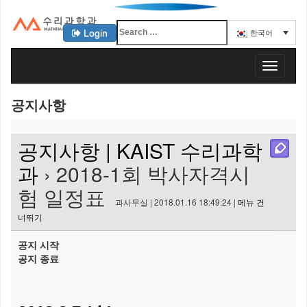
Login
한국어
KAIST 수리과학과
T
o
g
공지사항
g
l
e
공지사항 | KAIST 수리과학
n
a
과
› 2018-1회 박사자격시
v
험 일정표
i
과사무실 | 2018.01.16 18:49:24 |
메뉴 건
g
너뛰기
a
t
공지 시작
i
공지 종료
o
n