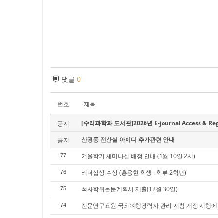
댓글
0
번호
제목
[수리과학과 도서관]2026년 E-journal Access & Regist
공지
산경동 전산실 아이디 추가관련 안내
공지
겨울학기 세미나실 배정 안내 (1월 10일 2시)
77
리더십상 수상 (홍용현 학생 : 학부 2학년)
76
석사학위논문계획서 제출(12월 30일)
75
전문연구요원 국외여행경력자 관리 지침 개정 시행에
74