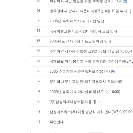
학위복 디자인 변경을 위한 재학생 선호도 조사
60
병무청에서 감사가 나옵니다.(05년 4월 19일 부터 - )
59
2005년 수학과 박사 자격시험 일정
»
국제학술교류기금 사업비 대상자 모집 안내
57
2005년도 석사과정 지도교수 배정 안내
56
수학과 석사과정 신입생 설명회 (3월 11일 금 15:00-18
55
국제화를 위한 봄학기 무료 영어강좌 수강생추천(3/15
54
2005 수학관련 신규구독저널 이용안내
53
분기별 세무신고일 안내(전자결재시 유의사항)
52
2005년 봄학기 세미나실 배정 (3/9 수, 16:00)
51
(주)삼성화재해상보험 채용 공고
50
삼성네트웍스(주) 채용상담회 개최 안내(3/7-9, 09:00-1
49
취업안내
48