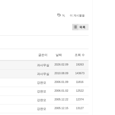
N
,
이 게시물을
목록
글쓴이
날짜
조회 수
과사무실
2026.02.09
19263
과사무실
2010.08.09
143673
강완모
2006.01.09
11816
강완모
2006.01.02
12522
강완모
2005.12.22
12374
강완모
2005.12.15
13127