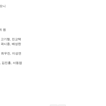
하오니
 원
한, 고기형, 진교택
연, 곽시종, 배성한
홍, 최우진, 이성연
종, 김진홍, 서동엽