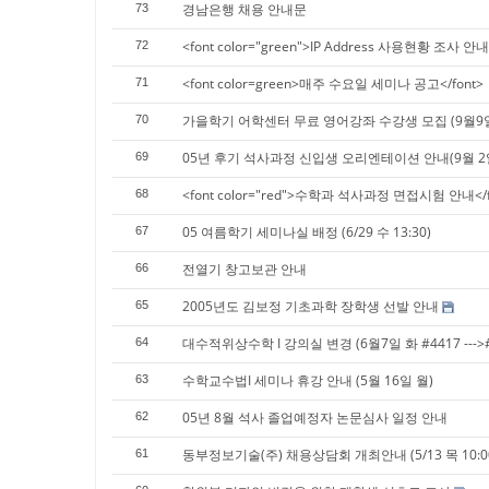
경남은행 채용 안내문
73
<font color="green">IP Address 사용현황 조사 안내<
72
<font color=green>매주 수요일 세미나 공고</font>
71
가을학기 어학센터 무료 영어강좌 수강생 모집 (9월9
70
05년 후기 석사과정 신입생 오리엔테이션 안내(9월 2일
69
<font color="red">수학과 석사과정 면접시험 안내</f
68
05 여름학기 세미나실 배정 (6/29 수 13:30)
67
전열기 창고보관 안내
66
2005년도 김보정 기초과학 장학생 선발 안내
65
대수적위상수학 I 강의실 변경 (6월7일 화 #4417 --->#
64
수학교수법I 세미나 휴강 안내 (5월 16일 월)
63
05년 8월 석사 졸업예정자 논문심사 일정 안내
62
동부정보기술(주) 채용상담회 개최안내 (5/13 목 10:00-
61