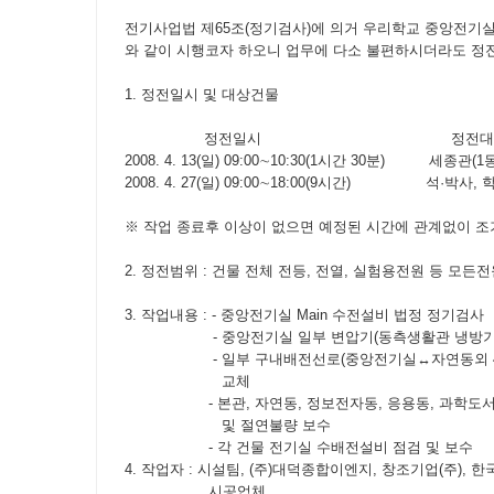
전기사업법 제65조(정기검사)에 의거 우리학교 중앙전기실
와 같이 시행코자 하오니 업무에 다소 불편하시더라도 정전
1. 정전일시 및 대상건물
정전일시 정전대상
2008. 4. 13(일) 09:00∼10:30(1시간 30분) 세종관(
2008. 4. 27(일) 09:00∼18:00(9시간) 석·박사, 
※ 작업 종료후 이상이 없으면 예정된 시간에 관계없이 조
2. 정전범위 : 건물 전체 전등, 전열, 실험용전원 등 모든전
3. 작업내용 : - 중앙전기실 Main 수전설비 법정 정기검사
- 중앙전기실 일부 변압기(동측생활관 냉방기
- 일부 구내배전선로(중앙전기실↔자연동외 4
교체
- 본관, 자연동, 정보전자동, 응용동, 과학도서관
및 절연불량 보수
- 각 건물 전기실 수배전설비 점검 및 보수
4. 작업자 : 시설팀, (주)대덕종합이엔지, 창조기업(주),
시공업체