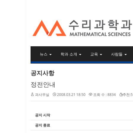
KAIST 수리과학과
뉴스
학과 소개
교육
사람들
공지사항
정전안내
과사무실
2008.03.21 18:50
조회 수 : 8834
추천:5
공지 시작
공지 종료