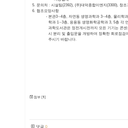
5. 문의처 : 시설팀(2392), (주)대덕종합이엔지(3300), 창조기
6. 협조요망사항
- 본관3∼4층, 자연동 생명과학과 3∼4층, 물리학과 
학과 1∼3층, 응용동 생명화학공학과 3, 5층 각 연
과학도서관은 정전개시전까지 모든 기기는 콘센트로
시 분리 및 출입문을 개방하여 정확한 회로점검이
주시기 바랍니다.
첨부 [
1
]
댓글
0