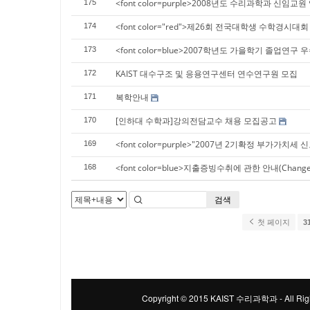
<font color=purple>2008년도 수리과학과 신임교원 
175
<font color="red">제26회 전국대학생 수학경시대회 
174
<font color=blue>2007학년도 가을학기 졸업연구 
173
KAIST 대수구조 및 응용연구센터 연수연구원 모집
172
복학안내
171
[인하대 수학과]강의전담교수 채용 모집공고
170
<font color=purple>"2007년 2기확정 부가가치
169
<font color=blue>지출증빙수취에 관한 안내(Change in 
168
검색
첫 페이지
3
Copyright © 2015 KAIST 수리과학과 - All Righ