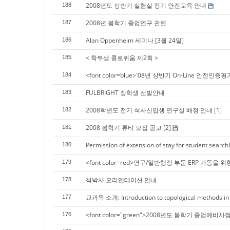
2008년도 상반기 실험실 정기 안전교육 안내
188
2008년 봄학기 졸업연구 관련
187
Alan Oppenheim 세미나 [3월 24일]
186
< 학부생 콜로퀴움 제2회 >
185
<font color=blue>'08년 상반기 On-Line 안전인증
184
FULBRIGHT 장학생 선발안내
183
2008학년도 전기 석사신입생 연구실 배정 안내
[1]
182
2008 봄학기 튜티 모집 공고
[2]
181
Permission of extension of stay for student searchi
180
<font color=red>연구/일반행정 부문 ERP 가동을 
179
석박사 오리엔테이션 안내
178
교과목 소개: Introduction to topological methods in
177
<font color="green">2008년도 봄학기 졸업예비
176