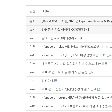
번호
제목
[수리과학과 도서관]2026년 E-journal Access & Regist
공지
산경동 전산실 아이디 추가관련 안내
공지
알려드립니다. (이의경씨 사직)
197
<font color=blue>웹사이트 개인정보노출방지 가이
196
<font color=red>[ERP] CAIS 비용집행 마감 조치 안내
195
대덕특구어린이집 입학희망원아 수요조사 안내
194
2008학년도 대학원 후기 모집 일정 안내
193
정전안내
»
2008년도 상반기 안전인증평가 결과 안내
191
<font color=purple>ERP 연구/일반행정 부문 일
190
<font color=red>2008 봄학기 추가 개설교과목 안내</
189