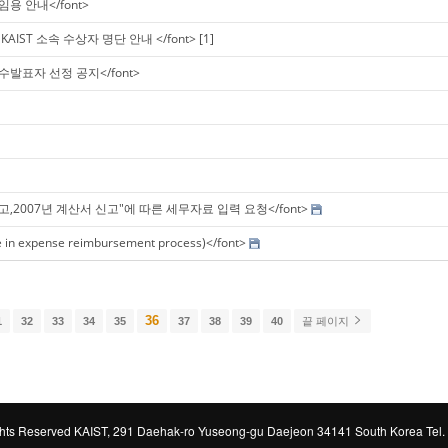
임용 안내</font>
KAIST 소속 수상자 명단 안내 </font>
[1]
우수발표자 선정 공지</font>
세 신고,2007년 계산서 신고"에 따른 세무자료 입력 요청</font>
expense reimbursement process)</font>
36
1
32
33
34
35
37
38
39
40
끝 페이지
ts Reserved KAIST, 291 Daehak-ro Yuseong-gu Daejeon 34141 South Korea Tel.