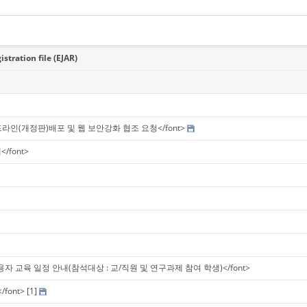
ration file (EJAR)
드라인(개정판)배포 및 웹 보안강화 협조 요청</font>
</font>
반사용자 교육 일정 안내(참석대상 : 교/직원 및 연구과제 참여 학생)</font>
font>
[1]