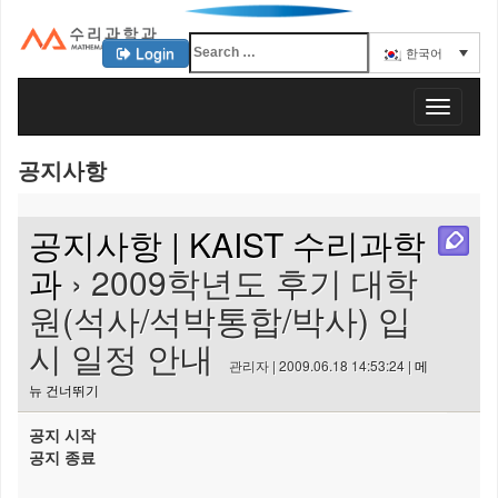
Login
한국어
KAIST 수리과학과
T
o
g
공지사항
g
l
e
공지사항 | KAIST 수리과학
n
a
과
› 2009학년도 후기 대학
v
원(석사/석박통합/박사) 입
i
g
시 일정 안내
a
관리자 | 2009.06.18 14:53:24 |
메
t
뉴 건너뛰기
i
o
공지 시작
n
공지 종료