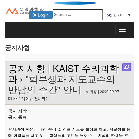
Login
한국어
KAIST 수리과학과
T
o
g
공지사항
g
l
e
공지사항 | KAIST 수리과학
n
a
과
› "학부생과 지도교수의
v
만남의 주간" 안내
i
이화정 | 2009.02.27
g
09:33:12 |
메뉴 건너뛰기
a
t
공지 시작
i
공지 종료
o
n
학사과정 학생에 대한 수강 및 진로 지도를 활성화 하고, 학교생활 등
에 어려움을 겪고 있는 학생들의 고민들 덜어주는 만남의 환경을 조