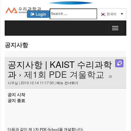
Login
한국어
KAIST 수리과학과
T
o
g
공지사항
g
l
e
공지사항 | KAIST 수리과학
n
a
과
› 제1회 PDE 겨울학교
v
과
i
사무실 | 2010.12.14 11:17:30 |
메뉴 건너뛰기
g
a
공지 시작
t
공지 종료
i
o
n
다음과 같이 제
1
차
PDE-School
을 개설합니다
.