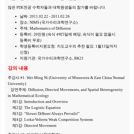
많은
PDE
전공 수학자들과 대학원생들의 참가를 바랍니다
.
날짜
: 2011.02.22 - 2011.02.26
장소
: NIMS (
국가수리과학연구소
)
주제
: Mathematics of Diffusion
등록비
: 20
만원
(
숙식
4
박
5
일에 해당
,
숙식이 필요 없을시
등록비 무료
)
학생등록비지원요청
:
지도교수의 추천 필요
. 1
월
15
일까지
신청
)
지원기관
:
국가수리과학연구소
, BK21
강의 내용
주강사
#1: Wei-Ming Ni (University of Minnesota & East China Normal
University)
강연주제
:
Diffusion, Directed Movements, and Spatial Heterogeneity
in Mathematical Ecology
제
1
강
:
Introduction and Overview
제
2
강
:
The Logistic Equation
제
3
강
:
"Slower Diffuser Always Prevails!"
제
4
강
:
Lotka-Volterra
Weak Competition Systems
제
5
강
:
Directed Movement