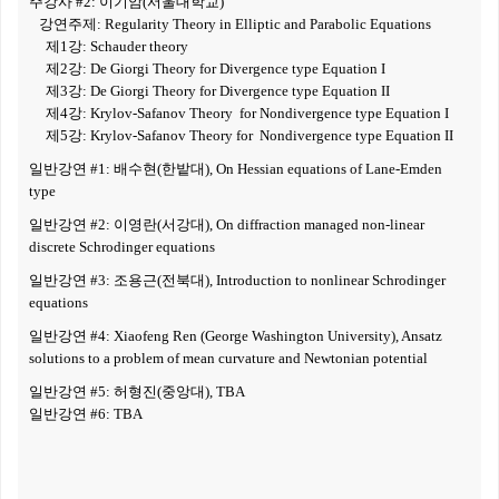
주강사
#2:
이기암
(
서울대학교
)
강연주제
:
Regularity Theory in Elliptic and Parabolic Equations
제
1
강
:
Schauder
theory
제
2
강
:
De
Giorgi
Theory for Divergence type Equation I
제
3
강
:
De
Giorgi
Theory for Divergence type Equation II
제
4
강
:
Krylov-Safanov
Theory for
Nondivergence
type Equation I
제
5
강
:
Krylov-Safanov
Theory for
Nondivergence
type Equation II
일반강연
#1:
배수현
(
한밭대
),
On Hessian equations of Lane-Emden
type
일반강연
#2:
이영란
(
서강대
),
On diffraction managed non-linear
discrete Schrodinger equations
일반강연
#3:
조용근
(
전북대
), Introduction to nonlinear Schrodinger
equations
일반강연
#4:
Xiaofeng
Ren
(George Washington University),
Ansatz
solutions to a problem of mean curvature and Newtonian potential
일반강연
#5:
허형진
(
중앙대
), TBA
일반강연
#6: TBA