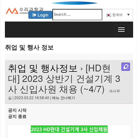
Login
한국어
KAIST 수리과학과
T
o
g
취업 및 행사 정보
g
l
e
취업 및 행사정보
› [HD현
n
a
대] 2023 상반기 건설기계 3
v
사 신입사원 채용 (~4/7)
i
과사무
g
실 | 2023.03.22 16:58:40 |
메뉴 건너뛰기
a
t
공지 시작
i
공지 종료
o
n
2023 HD현대 건설기계 3사 신입채용