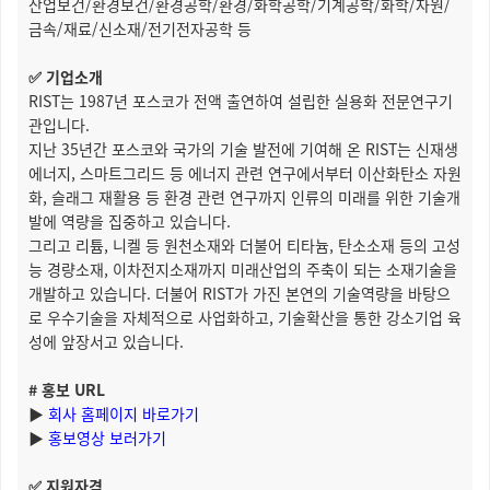
산업보건/환경보건/환경공학/환경/화학공학/기계공학/화학/자원/
금속/재료/신소재/전기전자공학 등
✅ 기업소개
RIST는 1987년 포스코가 전액 출연하여 설립한 실용화 전문연구기
관입니다.
지난 35년간 포스코와 국가의 기술 발전에 기여해 온 RIST는 신재생
에너지, 스마트그리드 등 에너지 관련 연구에서부터 이산화탄소 자원
화, 슬래그 재활용 등 환경 관련 연구까지 인류의 미래를 위한 기술개
발에 역량을 집중하고 있습니다.
그리고 리튬, 니켈 등 원천소재와 더불어 티타늄, 탄소소재 등의 고성
능 경량소재, 이차전지소재까지 미래산업의 주축이 되는 소재기술을
개발하고 있습니다. 더불어 RIST가 가진 본연의 기술역량을 바탕으
로 우수기술을 자체적으로 사업화하고, 기술확산을 통한 강소기업 육
성에 앞장서고 있습니다.
# 홍보 URL
▶
회사 홈페이지 바로가기
▶
홍보영상 보러가기
✅ 지원자격