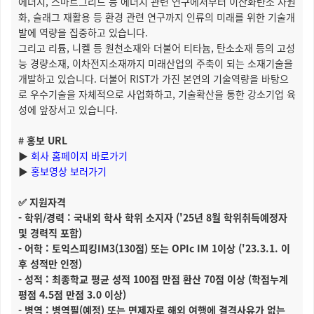
에너지, 스마트그리드 등 에너지 관련 연구에서부터 이산화탄소 자원
화, 슬래그 재활용 등 환경 관련 연구까지 인류의 미래를 위한 기술개
발에 역량을 집중하고 있습니다.
그리고 리튬, 니켈 등 원천소재와 더불어 티타늄, 탄소소재 등의 고성
능 경량소재, 이차전지소재까지 미래산업의 주축이 되는 소재기술을
개발하고 있습니다. 더불어 RIST가 가진 본연의 기술역량을 바탕으
로 우수기술을 자체적으로 사업화하고, 기술확산을 통한 강소기업 육
성에 앞장서고 있습니다.
# 홍보 URL
▶
회사 홈페이지 바로가기
▶
홍보영상 보러가기
✅ 지원자격
- 학위/경력 : 국내외 학사 학위 소지자 ('25년 8월 학위취득예정자
및 경력직 포함)
- 어학 : 토익스피킹IM3(130점) 또는 OPIc IM 1이상 ('23.3.1. 이
후 성적만 인정)
- 성적 : 최종학교 평균 성적 100점 만점 환산 70점 이상 (학점누계
평점 4.5점 만점 3.0 이상)
- 병역 : 병역필(예정) 또는 면제자로 해외 여행에 결격사유가 없는