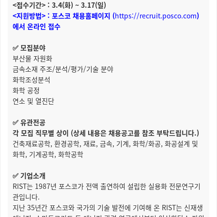
<접수기간> : 3.4(화) ~ 3.17(일)
<지원방법> : 포스코 채용홈페이지 (
https://recruit.posco.com
)
에서 온라인 접수
✅ 모집분야
부산물 자원화
금속소재 주조/분석/평가/기술 분야
화학조성분석
화학 공정
연소 및 열진단
✅ 유관전공
각 모집 직무별 상이 (상세 내용은 채용공고를 참조 부탁드립니다.)
건축재료공학, 환경공학, 재료, 금속, 기계, 화학/화공, 화공설계 및
화학, 기계공학, 화학공학
✅ 기업소개
RIST는 1987년 포스코가 전액 출연하여 설립한 실용화 전문연구기
관입니다.
지난 35년간 포스코와 국가의 기술 발전에 기여해 온 RIST는 신재생