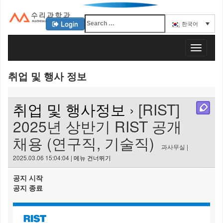
Login
한국어
KAIST 수리과학과
T
o
g
취업 및 행사 정보
g
l
e
취업 및 행사정보
› [RIST]
n
a
2025년 상반기 RIST 공개
v
채용 (연구직, 기술직)
i
과사무실 |
g
2025.03.06 15:04:04 |
메뉴 건너뛰기
a
t
공지 시작
i
공지 종료
o
n