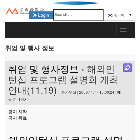
Login
한국어
KAIST 수리과학과
T
o
g
취업 및 행사 정보
g
l
e
취업 및 행사정보
› 해외인
n
a
턴십 프로그램 설명회 개최
v
안내(11.19)
i
과사무실 | 2009.11.17 15:00:24 |
메
g
뉴 건너뛰기
a
t
공지 시작
i
공지 종료
o
n