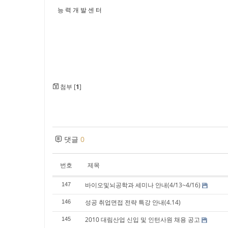
능 력 개 발 센 터
첨부 [
1
]
댓글
0
번호
제목
바이오및뇌공학과 세미나 안내(4/13~4/16)
147
성공 취업면접 전략 특강 안내(4.14)
146
2010 대림산업 신입 및 인턴사원 채용 공고
145