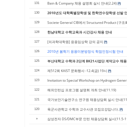
Bain & Company 채용 설명회 실시 안내(2.24)
131
2010년도 대학특별장학생 및 한학연수장학생 선발 
130
Societe General CIB에서 Structured Produc
129
한남대학교 수학교육과 시간강사 채용 안내
128
[의과학대학원] 응용임상학 강의 공지
127
2010년 봄학기 응용미분방정식 학점인정시험 안내
126
부산대학교 수학과 2단계 BK21사업단 계약교수 채용
125
제512회 KAIST 문화행사 -12.4(금) 19시
124
Invitation to Special Workshop on Hydrogen Gener
123
해외인턴십 프로그램 설명회 개최 안내(11.19)
122
국가보안기술연구소 연구원 채용상담회 실시 안내(11.
121
육군사관학교 수학과 교수사관 모집요강입니다.
120
삼성전자 DS/DMC부문 인턴 채용상담회 실시(11.5-11
»