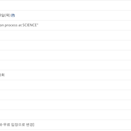
월8일(목)
ion process at SCIENCE"
대회
안내-무료 입장으로 변경]