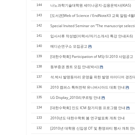
나노과학기술대학원 세미나공지-김용운박사(KIAS)
144
[도서관]Web of Science / EndNoteX3 교육 알림-4
143
Special Invited Seminar on “The manuscript select
142
입사서류 작성법(이력서/자기소개서) 특강 안내(4.6)
141
메디슨연구소 모집공고
140
[대한수학회] Participation of MSJ-SI 2010 사업공고
139
동부증권 퀀트 모집 안내(박사)
138
석.박사 발명동아리 운영을 위한 발명 아이디어 경진
137
2010 캠퍼스 특허전략 유니버시아드 대회 안내
136
LG Display_2010리쿠르팅 안내
135
[대한수학회] 인도 ICM 참가지원 프로그램 안내
134
2010년도 대한수학회 봄 연구발표회 개최 안내
133
[2010년 대학원 신입생 OT 및 환영파티 행사 개최 
132