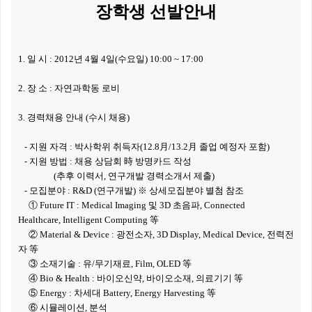
장학생 선발안내
1. 일
시 : 2012년 4월
4
일(수요일) 10:00 ~ 17:00
2. 장
소 : 자연과학동 로비
3. 경력채용 안내 (수시 채용)
- 지원 자격 :
박사학위 취득자(12.8
月/
13.2
月
졸업 예정자 포함)
- 지원 방법 : 채용 상담회
時
방명카드 작성
(추후 이력서, 연구개발 경력소개서 제출)
- 모집분야 : R&D (연구개발) ※ 상세모집분야 별첨 참조
① Future IT : Medical Imaging
및 3D 초음파
,
Connected
Healthcare
,
Intelligent Computing
等
② Material &
Device : 광전소자, 3D Display, Medical Device, 전력전
자
等
③ 소재기술 : 유/무기재료
, Film, OLED
等
④ Bio & Health : 바이오신약,
바이오소재
, 의료기기
等
⑤ Energy : 차세대 Battery, Energy Harvesting
等
⑥ 시뮬레이션
,
분석