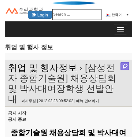
Login
한국어
KAIST 수리과학과
T
o
g
취업 및 행사 정보
g
l
e
취업 및 행사정보
› [삼성전
n
a
자 종합기술원] 채용상담회
v
및 박사대여장학생 선발안
i
g
내
a
과사무실 | 2012.03.28 09:52:02 |
메뉴 건너뛰기
t
i
공지 시작
o
공지 종료
n
종합기술원 채용상담회
및 박사대여