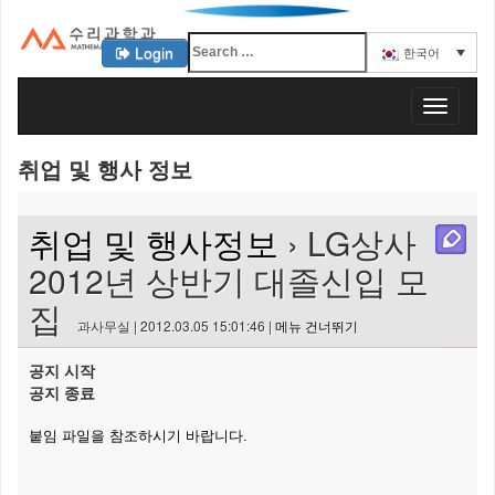
Login
한국어
KAIST 수리과학과
T
o
g
취업 및 행사 정보
g
l
e
취업 및 행사정보
› LG상사
n
a
2012년 상반기 대졸신입 모
v
집
i
과사무실 | 2012.03.05 15:01:46 |
메뉴 건너뛰기
g
a
공지 시작
t
공지 종료
i
o
붙임 파일을 참조하시기 바랍니다.
n