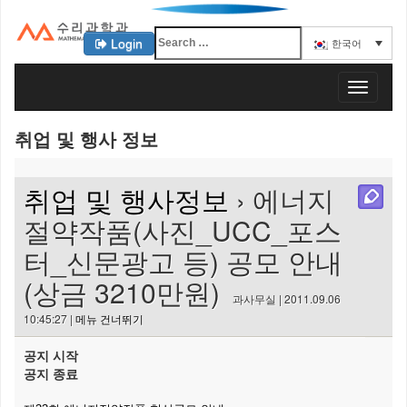
Login
한국어
KAIST 수리과학과
T
o
g
취업 및 행사 정보
g
l
e
취업 및 행사정보
› 에너지
n
a
절약작품(사진_UCC_포스
v
터_신문광고 등) 공모 안내
i
g
(상금 3210만원)
a
과사무실 | 2011.09.06
t
10:45:27 |
메뉴 건너뛰기
i
o
공지 시작
n
공지 종료