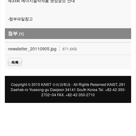
제33회 에너지절약작품 현상공모 안내
-첨부파일참고
첨부
[1]
newsletter_20110905.jpg
871.6KB
목록
Copyright © 2015 KAIST 수리과학과 - All Rights Reserved KAIST, 291
Daehak-ro Yuseong-gu Daejeon 34141 South Korea Tel. +82-42-350-
2702~04 FAX. +82-42-350-2710