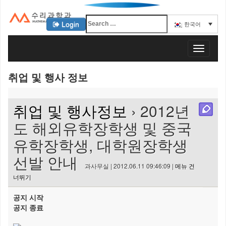
Login
한국어
KAIST 수리과학과
T
o
g
취업 및 행사 정보
g
l
e
취업 및 행사정보
› 2012년
n
a
도 해외유학장학생 및 중국
v
유학장학생, 대학원장학생
i
g
선발 안내
a
과사무실 | 2012.06.11 09:46:09 |
메뉴 건
t
너뛰기
i
o
공지 시작
n
공지 종료