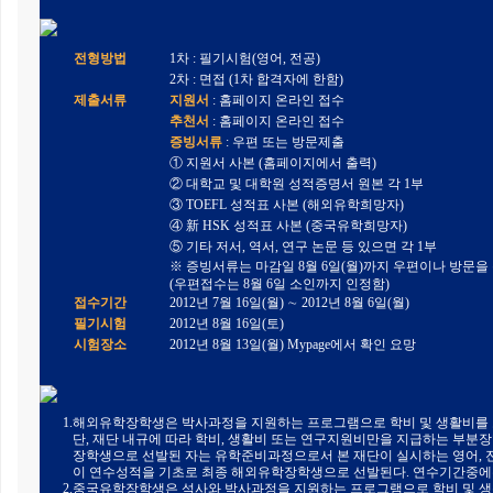
전형방법
1차
: 필기시험(영어, 전공)
2차
: 면접 (1차 합격자에 한함)
제출서류
지원서
: 홈페이지 온라인 접수
추천서
: 홈페이지 온라인 접수
증빙서류
: 우편 또는 방문제출
① 지원서 사본 (홈페이지에서 출력)
② 대학교 및 대학원 성적증명서 원본 각 1부
③ TOEFL 성적표 사본 (해외유학희망자)
④ 新 HSK 성적표 사본 (중국유학희망자)
⑤ 기타 저서, 역서, 연구 논문 등 있으면 각 1부
※ 증빙서류는 마감일 8월 6일(월)까지 우편이나 방문을
(우편접수는 8월 6일 소인까지 인정함)
접수기간
2012년 7월 16일(월) ∼ 2012년 8월 6일(월)
필기시험
2012년 8월 16일(토)
시험장소
2012년 8월 13일(월) Mypage에서 확인 요망
1.
해외유학장학생은 박사과정을 지원하는 프로그램으로 학비 및 생활비를
단, 재단 내규에 따라 학비, 생활비 또는 연구지원비만을 지급하는 부분장
장학생으로 선발된 자는 유학준비과정으로서 본 재단이 실시하는 영어, 
이 연수성적을 기초로 최종 해외유학장학생으로 선발된다. 연수기간중에
2.
중국유학장학생은 석사와 박사과정을 지원하는 프로그램으로 학비 및 생