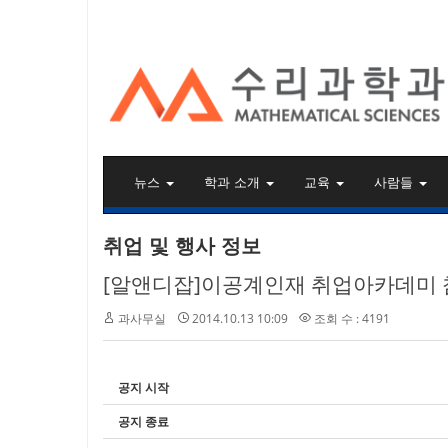
KAIST 수리과학과
뉴스
학과 소개
교육
사람들
취업 및 행사 정보
[알앤디잡]이공계인재 취업아카데미 
과사무실
2014.10.13 10:09
조회 수 : 4191
공지 시작
공지 종료