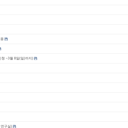
채용
신청 ~3월 8일(일)까지)
 연구실)