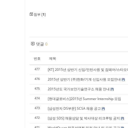
첨부 [
1
]
댓글
0
번호
제목
[KT] 2015년 상반기 신입/인턴사원 및 잡페어/스타
477
2015년 상반기 (주)한화/기계 신입사원 모집안내
476
2015년도 국가보안기술연구소 채용 안내
475
[현대글로비스]2015년 Summer Internship 모집
474
[삼성전자 DS부문] SCSA 채용 공고
473
[삼성 SDS] 채용상담 및 박사대상 리크루팅 공지
472
WorldQuant 채용설명회 일정 안내 및 모집 공고
471