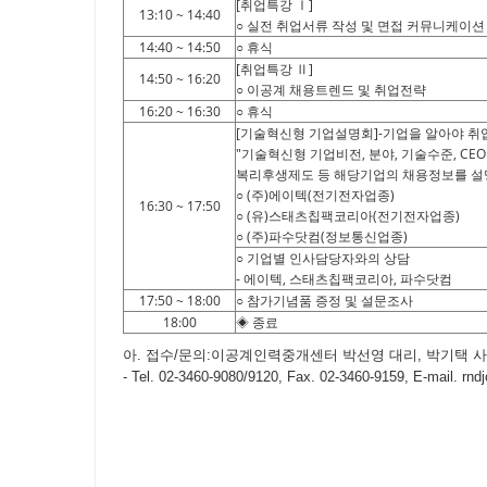
[취업특강 Ⅰ]
13:10 ~ 14:40
○ 실전 취업서류 작성 및 면접 커뮤니케이션
14:40 ~ 14:50
○ 휴식
[취업특강 Ⅱ]
14:50 ~ 16:20
○ 이공계 채용트렌드 및 취업전략
16:20 ~ 16:30
○ 휴식
[기술혁신형 기업설명회]-기업을 알아야 취업
"기술혁신형 기업비전, 분야, 기술수준, CE
복리후생제도 등 해당기업의 채용정보를 설
○ (주)에이텍(전기전자업종)
16:30 ~ 17:50
○ (유)스태츠칩팩코리아(전기전자업종)
○ (주)파수닷컴(정보통신업종)
○ 기업별 인사담당자와의 상담
- 에이텍, 스태츠칩팩코리아, 파수닷컴
17:50 ~ 18:00
○ 참가기념품 증정 및 설문조사
18:00
◈ 종료
아. 접수/문의:이공계인력중개센터 박선영 대리, 박기택 
- Tel. 02-3460-9080/9120, Fax. 02-3460-9159, E-mail. rndj