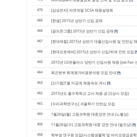
[삼성전자] 자연계열 SCSA 채용설명회
470
[한샘] 2015년 상반기 신입 공채
469
[골프존그룹] 2015년 상반기 신입 공채
468
[현대제철] 2015년 상반기 대졸신입사원 및 인턴십 
467
[현대오토에버] 2015년 상반기 신입/하계 인턴 모집
466
2015년 LG유플러스 상반기 신입사원 채용 (Job Fair 
465
육군본부 회계원가비용분석병 모집 안내
464
[산기협]1월 이공계 채용속보 게시
463
2015년도 폴수학학교 교사 채용 공고(상시 모집)
462
[수리과학연구소] 겨울학기 인턴십 모집
461
1월26일(월) 고등과학원 대중강연 안내 (노벨상)
460
11월26일(수) 고등과학원 대중 강연 안내 (필즈상)
459
학부생 연구원 모집(시스템생물학 및 바이오영감공학
458