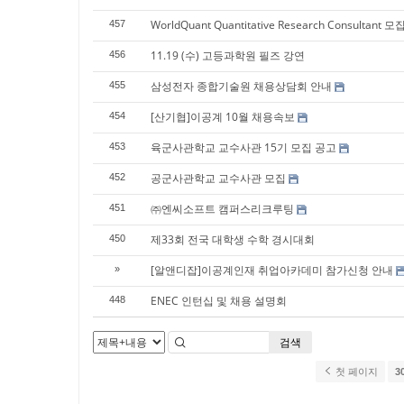
WorldQuant Quantitative Research Consultant 모
457
11.19 (수) 고등과학원 필즈 강연
456
삼성전자 종합기술원 채용상담회 안내
455
[산기협]이공계 10월 채용속보
454
육군사관학교 교수사관 15기 모집 공고
453
공군사관학교 교수사관 모집
452
㈜엔씨소프트 캠퍼스리크루팅
451
제33회 전국 대학생 수학 경시대회
450
[알앤디잡]이공계인재 취업아카데미 참가신청 안내
»
ENEC 인턴십 및 채용 설명회
448
검색
첫 페이지
3