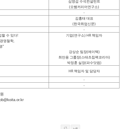
심영섭 수석컨설턴트
(오쌤커리어연구소)
-
김홍태 대표
(한국취업신문)
-
할 수 있다!
기업(연구소) HR 책임자
O경영철학,
명"
강상순 팀장(에이텍)
최만용 그룹장(스태츠칩팩코리아)
박정훈 실장(파수닷컴)
HR 책임자 및 담당자
-
-
사원
ob@koita.or.kr